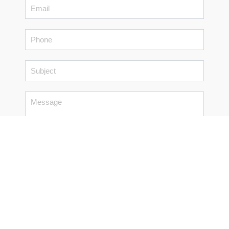
message
Senden
reCAPTCHA Invisible
*