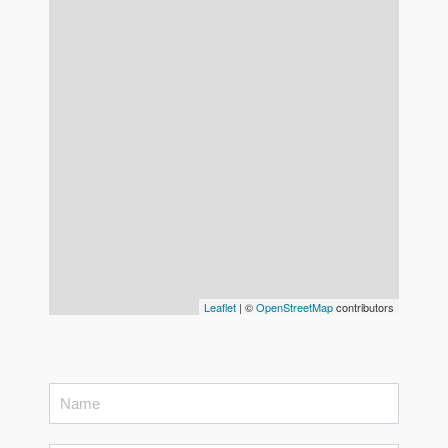
Leaflet
| ©
OpenStreetMap
contributors