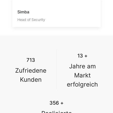
Simba
Head of Security
15
+
813
Jahre am
Zufriedene
Markt
Kunden
erfolgreich
394
+